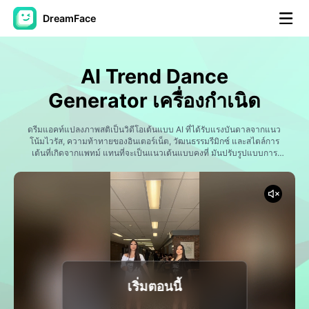
DreamFace
เครื่องมือ AI
AI Trend Dance
วิดีโออวัตาร์
▼
Generator เครื่องกําเนิด
วิดีโอ AI
ดรีมแอคท์แปลงภาพสติเป็นวิดีโอเต้นแบบ AI ที่ได้รับแรงบันดาลจากแนว
▼
โน้มไวรัส, ความท้าทายของอินเตอร์เน็ต, วัฒนธรรมรีมิกซ์ และสไตล์การ
เต้นที่เกิดจากแพทม์ แทนที่จะเป็นแนวเต้นแบบคงที่ มันปรับรูปแบบการ
เคลื่อนที่ขึ้นอยู่กับสิ่งที่กําลังกระแสไปทั่วแพลท์ฟอร์มสั้น
รูปถ่าย
▼
เครื่องมืออื่น ๆ
▼
ดูทุกเครื่องมือ
เริ่มตอนนี้
เทมเพลต