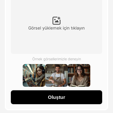
Avatar Video
▼
AI Video
▼
Görsel yüklemek için tıklayın
Fotoğraf
▼
Diğer Araçlar
▼
Örnek görsellerimizle deneyin
Tüm şablonları görüntüle
Galeri
Oluştur
Blog