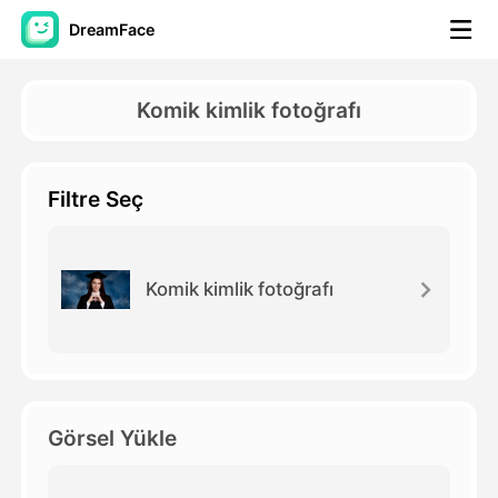
DreamFace
Yapay Zeka Araçları
Komik kimlik fotoğrafı
Avatar Video
▼
Filtre Seç
AI Video
▼
Fotoğraf
▼
Komik kimlik fotoğrafı
Diğer Araçlar
▼
Tüm araçları görüntüle
Görsel Yükle
Şablonlar