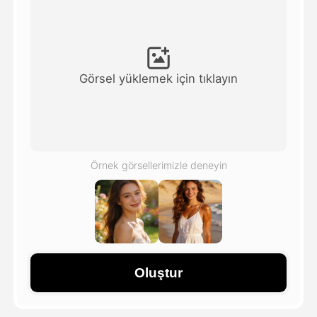
Avatar Video
▼
AI Video
▼
Görsel yüklemek için tıklayın
Fotoğraf
▼
Diğer Araçlar
▼
Örnek görsellerimizle deneyin
Tüm şablonları görüntüle
Galeri
Oluştur
Blog