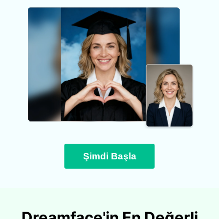
Şimdi Başla
Dreamface'in En Değerli