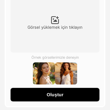
Avatar Video
▼
AI Video
▼
Görsel yüklemek için tıklayın
Fotoğraf
▼
Diğer Araçlar
▼
Örnek görsellerimizle deneyin
Tüm şablonları görüntüle
Galeri
Oluştur
Blog