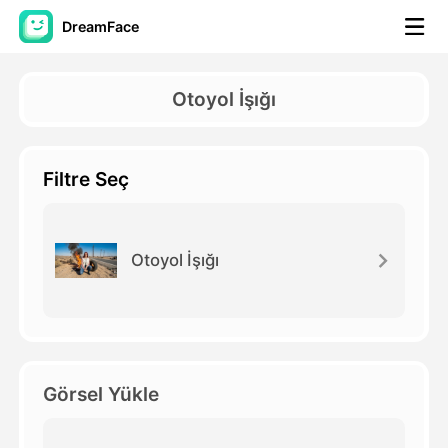
DreamFace
Yapay Zeka Araçları
Otoyol İşığı
Avatar Video
▼
Filtre Seç
AI Video
▼
Fotoğraf
▼
Otoyol İşığı
Diğer Araçlar
▼
Tüm araçları görüntüle
Görsel Yükle
Şablonlar