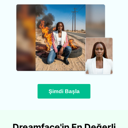
Şimdi Başla
Dreamface'in En Değerli