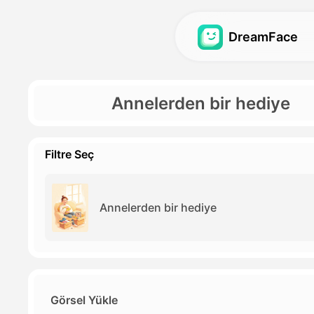
DreamFace
Avatar Video
Avatar Video
Annelerden bir hediye
Video Dudak Senkro
Avatar Video
Hot
Fotoğraf Dudak Sen
Bebek Podcast
N
Filtre Seç
Pet Lip Sync
Yapay Zeka Kız Je
Rüya Avatar 2.0
Yapay Zeka Etkili 
New
Annelerden bir hediye
Rüya Avatar 3.0
Haber Video
Görsel Yükle