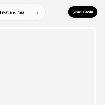
Şimdi Başla
Fiyatlandırma
Tr
ğraf
e
n Resme
Hot
Hot
dırıcı
ltresi
New
nerator
plan Kaldırıcı
New
imi Jeneratörü
raf Geliştiricisi
New
kleri
örüntü Dedektörü
New