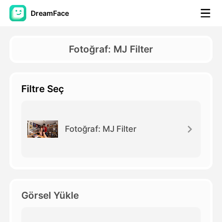
DreamFace
Yapay Zeka Araçları
Fotoğraf: MJ Filter
Avatar Video
▼
Filtre Seç
AI Video
▼
Fotoğraf
▼
Fotoğraf: MJ Filter
Diğer Araçlar
▼
Tüm araçları görüntüle
Görsel Yükle
Şablonlar