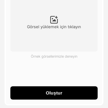
Avatar Video
▼
AI Video
▼
Görsel yüklemek için tıklayın
Fotoğraf
▼
Diğer Araçlar
▼
Örnek görsellerimizle deneyin
Tüm şablonları görüntüle
Galeri
Oluştur
Blog