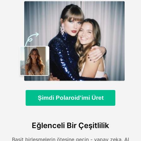
Şimdi Polaroid'imi Üret
Eğlenceli Bir Çeşitlilik
Basit birleşmelerin ötesine geçin - yapay zeka, AI