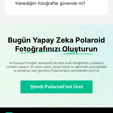
Yüklediğim fotoğraflar güvende mi?
Bugün Yapay Zeka Polaroid
Fotoğrafınızı Oluşturun
AI Polaroid Fotoğraf Jeneratörü ile retro anlık fotoğrafının cazibesini
yeniden yaşayın. İki resim yükle, oluştur tıklat ve eğlenceli, paylaşılabilir
ve zamansız olan gerçekçi Polaroid tarzı çekimlerden keyif al.
Şimdi Polaroid'imi Üret