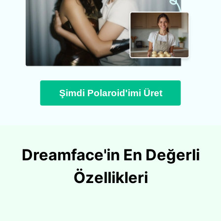
Şimdi Polaroid'imi Üret
Dreamface'in En Değerli
Özellikleri