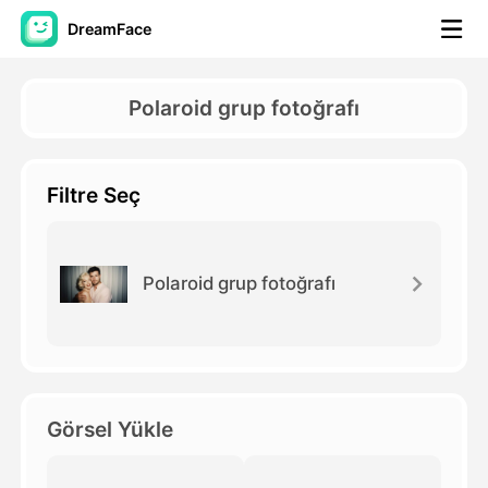
DreamFace
Yapay Zeka Araçları
Polaroid grup fotoğrafı
Avatar Video
▼
Filtre Seç
AI Video
▼
Fotoğraf
▼
Polaroid grup fotoğrafı
Diğer Araçlar
▼
Tüm araçları görüntüle
Görsel Yükle
Şablonlar