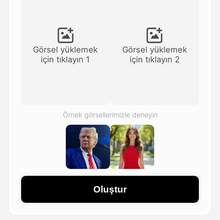
Avatar Video
▼
AI Video
▼
Görsel yüklemek
Görsel yüklemek
için tıklayın 1
için tıklayın 2
Fotoğraf
▼
Diğer Araçlar
▼
Örnek görsellerimizle deneyin
Tüm şablonları görüntüle
Galeri
Oluştur
Blog