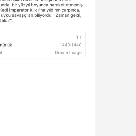
unda, bir yüzyıl boyunca hareket etmemiş
Kedi İmparator Kılıcı"na yıldırım çarpınca,
 uyku savaşçıları biliyordu: "Zaman geldi,
saldır".
1:1
nürlük
1440:1440
l
Dream Image