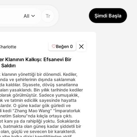
Şimdi Başla
All
Tr
Kategori
All
Beğen
0
harlotte
Avatar Video
er Klanının Kalkışı: Efsanevi Bir
 Saldırı
Pet Video
klanının yönettiği bir dönemdi. Kediler,
tında ve şehirlerinin dışında saklanmak
da kaldılar. Siyasete, dövüş sanatlarına
aları yasaklandı. Bin yıllık tarihinde kediler
AI Video
 olarak görülmüştür. Sadece yumuşaklık,
ık ve tatmin edicilik sayesinde hayatta
şlardır. O güne kadar gök gürledi ve
AI Photo
li kedi "Zhang Mao Wang" "İmparatorluk
netim Salonu"nda kılıçla ortaya çıktı.
et kanı ya da rahipliği yoktu. Sokaklarda
Trendy Template
, batmakta olan güneş kadar şiddetli bir
 olan, güçlü ve sevecen bir karakterdi.
ı altın halka dizisi kendiliğinden aktif