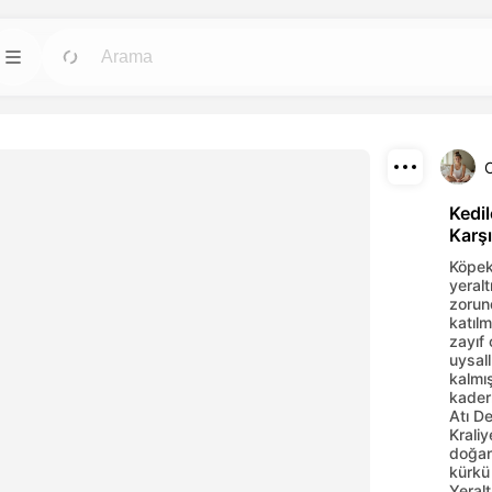
ları
Şablonlar
Git
Git
in en güçlü yapay
Herhangi bir ihtiyaca uygun hazır tasarımlarla
hızlıca projeler başlatın.
C
İndir
Blog
Git
Git
Kedil
Karşı
luşturulan
Dreamface AI yaratıcı teknolojisinin
Paylaş
keşfedin ve
içgörülerini, güncellemelerini ve ipuçlarını
Köpek 
okuyun.
yeral
zorun
API
Git
Git
katılm
zayıf
 esnek planlardan
Yapay zeka işlevlerimizi kendi
uysall
uygulamalarınıza kolayca entegre edin.
kalmı
kader
Atı De
Kraliy
doğan
kürkü
Yeralt