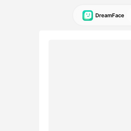
DreamFace
Yapay Zeka Araç
Avatar, video ve görüntü iç
zeka araçlarını keşfedin.
Galeri
Yapay zeka araçlarımızla o
muhteşem görsel efektleri 
yeniden oluşturun.
Fiyatlandırma
Yaratıcı ihtiyacınıza uygun
birini seçin.