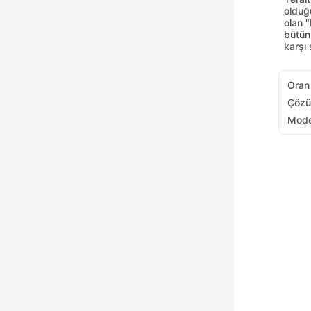
olduğ
olan "
bütün
karşı 
Oran
Çözü
Mode