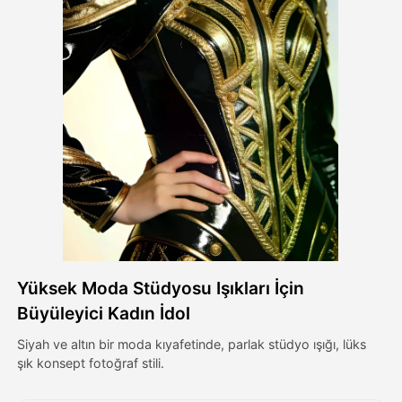
Avatar Video
▼
AI Video
▼
Fotoğraf
▼
Diğer Araçlar
▼
Tüm şablonları görüntüle
Yüksek Moda Stüdyosu Işıkları İçin
Galeri
Büyüleyici Kadın İdol
Siyah ve altın bir moda kıyafetinde, parlak stüdyo ışığı, lüks
şık konsept fotoğraf stili.
Blog