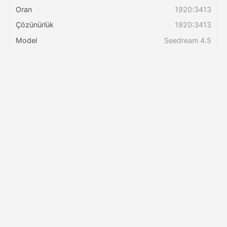
Oran
1920:3413
Çözünürlük
1920:3413
Fiyatlandırma
Model
Seedream 4.5
API