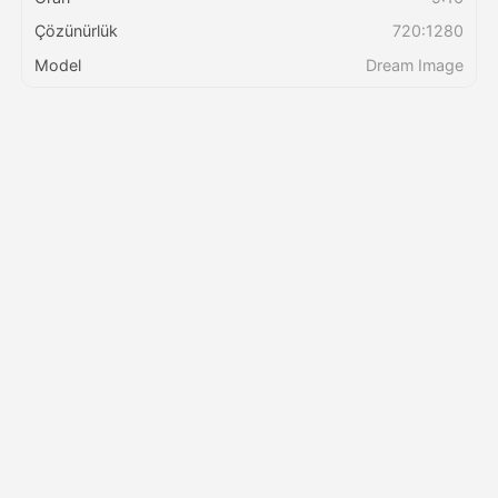
Çözünürlük
720:1280
Fiyatlandırma
Model
Dream Image
API