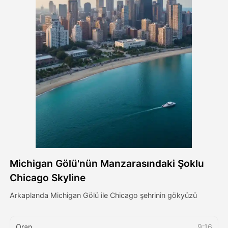
Avatar Video
▼
AI Video
▼
Fotoğraf
▼
Diğer Araçlar
▼
Tüm şablonları görüntüle
Michigan Gölü'nün Manzarasındaki Şoklu
Galeri
Chicago Skyline
Arkaplanda Michigan Gölü ile Chicago şehrinin gökyüzü
Blog
Oran
9:16