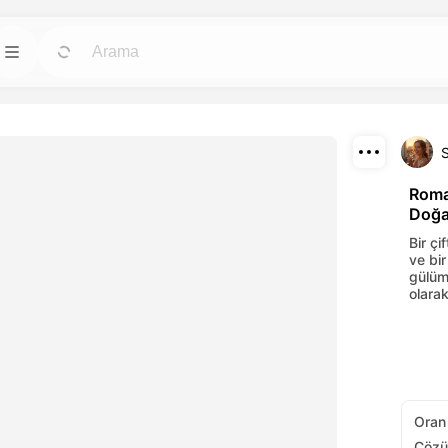
ları
Şablonlar
Git
Git
in en güçlü yapay
Herhangi bir ihtiyaca uygun hazır tasarımlarla
hızlıca projeler başlatın.
İndir
Blog
Git
Git
Roma
Doğa
luşturulan
Dreamface AI yaratıcı teknolojisinin
Paylaş
keşfedin ve
içgörülerini, güncellemelerini ve ipuçlarını
Bir çi
okuyun.
ve bir
gülüm
API
Git
Git
olara
 esnek planlardan
Yapay zeka işlevlerimizi kendi
uygulamalarınıza kolayca entegre edin.
Oran
Çözü