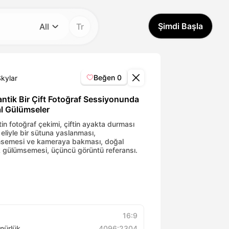
Şimdi Başla
All
Tr
Kategori
All
Beğen
0
Skylar
Avatar Video
ntik Bir Çift Fotoğraf Sessiyonunda
l Gülümseler
Pet Video
ftin fotoğraf çekimi, çiftin ayakta durması
 eliyle bir sütuna yaslanması,
semesi ve kameraya bakması, doğal
k gülümsemesi, üçüncü görüntü referansı.
AI Video
AI Photo
Trendy Template
16:9
nürlük
4096:2304