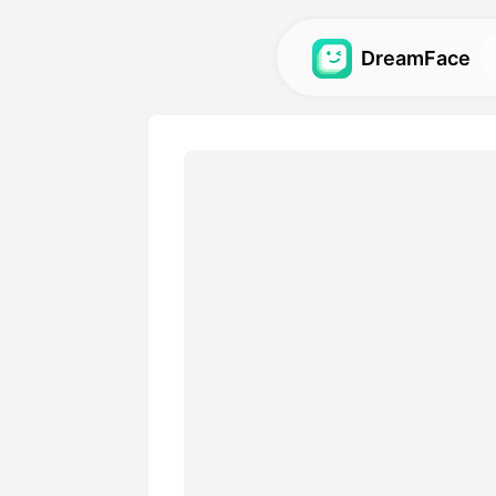
DreamFace
Yapay Zeka Araç
Avatar, video ve görüntü iç
zeka araçlarını keşfedin.
Galeri
Yapay zeka araçlarımızla o
muhteşem görsel efektleri 
yeniden oluşturun.
Fiyatlandırma
Yaratıcı ihtiyacınıza uygun
birini seçin.