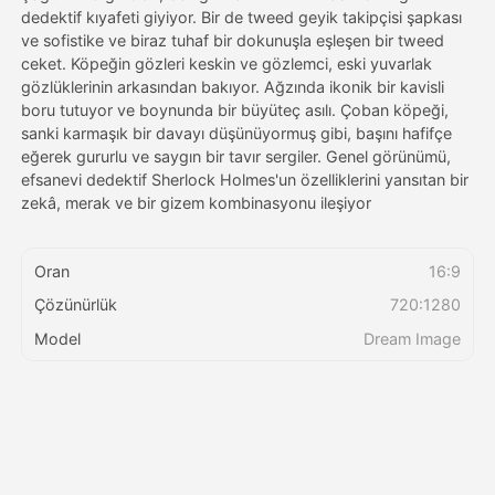
dedektif kıyafeti giyiyor. Bir de tweed geyik takipçisi şapkası
ve sofistike ve biraz tuhaf bir dokunuşla eşleşen bir tweed
Fiyatlandırma
ceket. Köpeğin gözleri keskin ve gözlemci, eski yuvarlak
gözlüklerinin arkasından bakıyor. Ağzında ikonik bir kavisli
boru tutuyor ve boynunda bir büyüteç asılı. Çoban köpeği,
sanki karmaşık bir davayı düşünüyormuş gibi, başını hafifçe
API
eğerek gururlu ve saygın bir tavır sergiler. Genel görünümü,
efsanevi dedektif Sherlock Holmes'un özelliklerini yansıtan bir
zekâ, merak ve bir gizem kombinasyonu ileşiyor
Oran
16:9
Çözünürlük
720:1280
Model
Dream Image