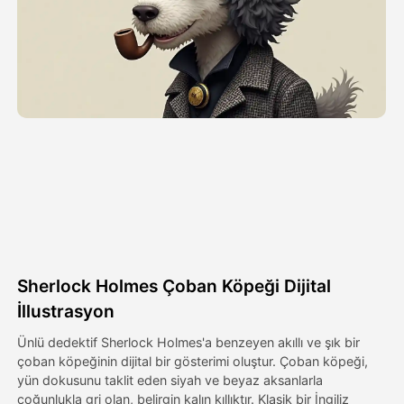
Avatar Video
▼
AI Video
▼
Fotoğraf
▼
Diğer Araçlar
▼
Tüm şablonları görüntüle
Sherlock Holmes Çoban Köpeği Dijital
Galeri
İllustrasyon
Ünlü dedektif Sherlock Holmes'a benzeyen akıllı ve şık bir
çoban köpeğinin dijital bir gösterimi oluştur. Çoban köpeği,
Blog
yün dokusunu taklit eden siyah ve beyaz aksanlarla
çoğunlukla gri olan, belirgin kalın kıllıktır. Klasik bir İngiliz