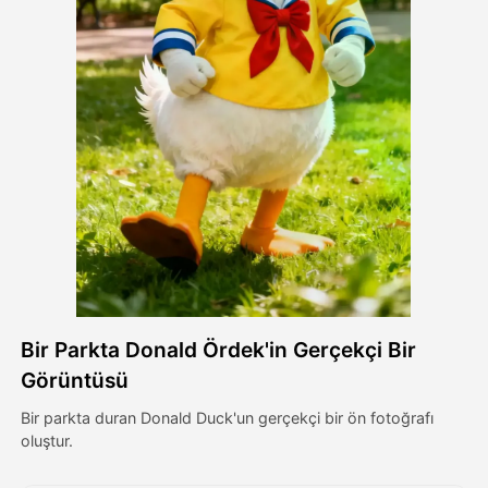
Avatar Video
▼
AI Video
▼
Fotoğraf
▼
Diğer Araçlar
▼
Tüm şablonları görüntüle
Bir Parkta Donald Ördek'in Gerçekçi Bir
Galeri
Görüntüsü
Bir parkta duran Donald Duck'un gerçekçi bir ön fotoğrafı
oluştur.
Blog