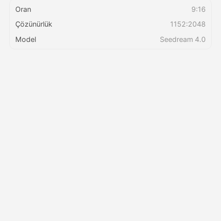
Oran
9:16
Çözünürlük
1152:2048
Fiyatlandırma
Model
Seedream 4.0
API