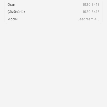
Oran
1920:3413
Çözünürlük
1920:3413
Fiyatlandırma
Model
Seedream 4.5
API