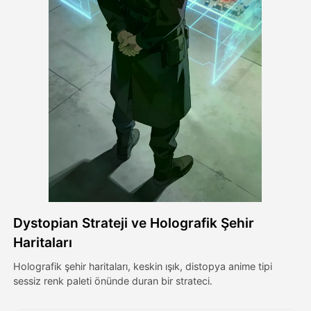
Avatar Video
▼
AI Video
▼
Fotoğraf
▼
Diğer Araçlar
▼
Tüm şablonları görüntüle
Dystopian Strateji ve Holografik Şehir
Galeri
Haritaları
Holografik şehir haritaları, keskin ışık, distopya anime tipi
sessiz renk paleti önünde duran bir strateci.
Blog