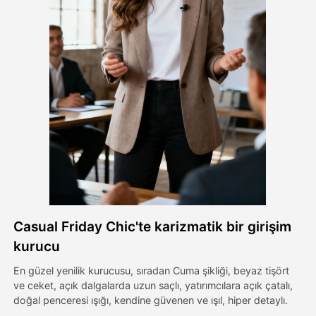
Avatar Video
▼
AI Video
▼
Fotoğraf
▼
Diğer Araçlar
▼
Tüm şablonları görüntüle
Casual Friday Chic'te karizmatik bir girişim
Galeri
kurucu
En güzel yenilik kurucusu, sıradan Cuma şikliği, beyaz tişört
ve ceket, açık dalgalarda uzun saçlı, yatırımcılara açık çatalı,
Blog
doğal penceresi ışığı, kendine güvenen ve ışıl, hiper detaylı.