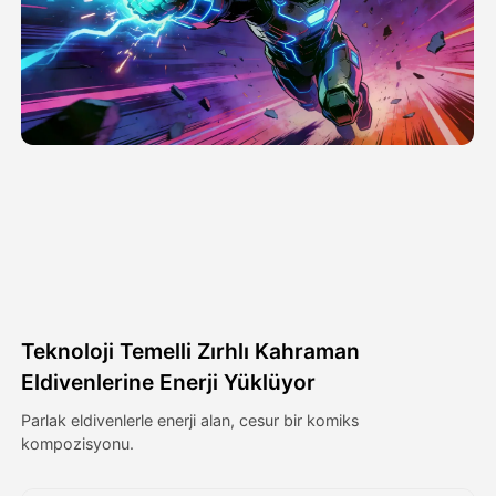
Avatar Video
▼
AI Video
▼
Fotoğraf
▼
Diğer Araçlar
▼
Tüm şablonları görüntüle
Teknoloji Temelli Zırhlı Kahraman
Galeri
Eldivenlerine Enerji Yüklüyor
Parlak eldivenlerle enerji alan, cesur bir komiks
kompozisyonu.
Blog