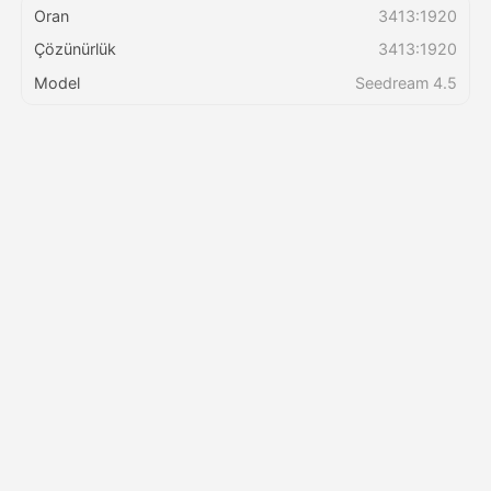
Oran
3413:1920
Çözünürlük
3413:1920
Fiyatlandırma
Model
Seedream 4.5
API