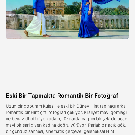
Avatar Video
▼
AI Video
▼
Fotoğraf
▼
Diğer Araçlar
▼
Tüm şablonları görüntüle
Eski Bir Tapınakta Romantik Bir Fotoğraf
Galeri
Uzun bir gopuram kulesi ile eski bir Güney Hint tapınağı arka
romantik bir Hint çifti fotoğrafı çekiyor. Kraliyet mavi gömleği
ve beyaz dhoti giyen adam, rüzgarda çarpıcı bir şekilde uçan
mavi bir sari giyen kadına doğru yürüyor. Parlak bir açık gök,
Blog
bir gündüz sahnesi, sinematik çerçeve, geleneksel Hint