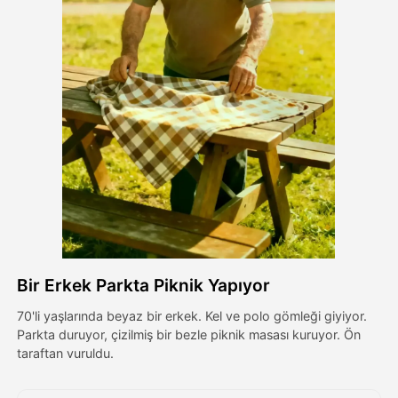
Avatar Video
▼
AI Video
▼
Fotoğraf
▼
Diğer Araçlar
▼
Tüm şablonları görüntüle
Bir Erkek Parkta Piknik Yapıyor
Galeri
70'li yaşlarında beyaz bir erkek. Kel ve polo gömleği giyiyor.
Parkta duruyor, çizilmiş bir bezle piknik masası kuruyor. Ön
taraftan vuruldu.
Blog