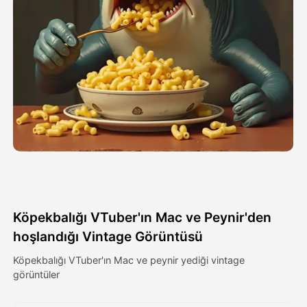
Avatar Video
▼
AI Video
▼
Fotoğraf
▼
Diğer Araçlar
▼
Tüm şablonları görüntüle
Köpekbalığı VTuber'ın Mac ve Peynir'den
Galeri
hoşlandığı Vintage Görüntüsü
Köpekbalığı VTuber'ın Mac ve peynir yediği vintage
görüntüler
Blog