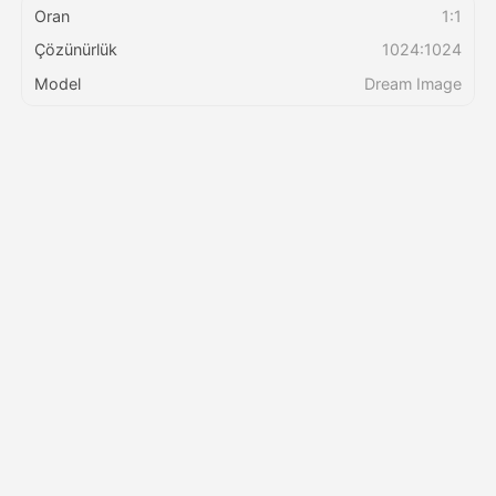
Oran
1:1
Çözünürlük
1024:1024
Fiyatlandırma
Model
Dream Image
API