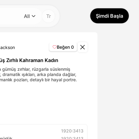
Şimdi Başla
All
Tr
Kategori
All
Beğen
0
Jackson
Avatar Video
ş Zırhlı Kahraman Kadın
a gümüş zırhlar, rüzgarla süslenmiş
, dramatik ışıkları, arka planda dağlar,
Pet Video
anlık pozları, detaylı bir hayal portre.
AI Video
AI Photo
Trendy Template
1920:3413
nürlük
1920:3413