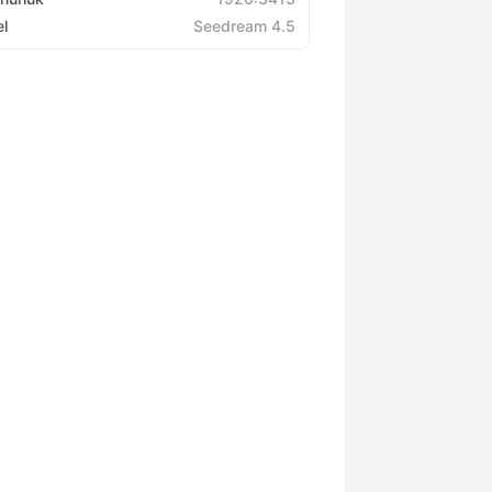
l
Seedream 4.5