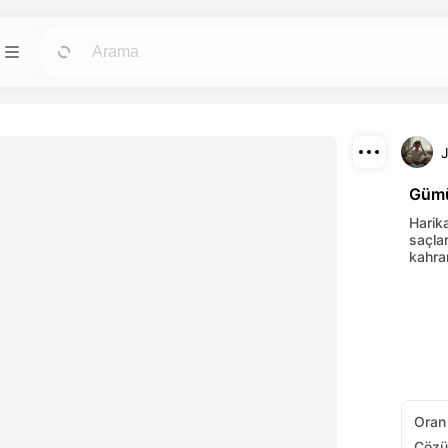
ları
Şablonlar
Git
Git
in en güçlü yapay
Herhangi bir ihtiyaca uygun hazır tasarımlarla
hızlıca projeler başlatın.
İndir
Blog
Git
Git
Gümü
luşturulan
Dreamface AI yaratıcı teknolojisinin
Paylaş
Harik
keşfedin ve
içgörülerini, güncellemelerini ve ipuçlarını
saçlar
okuyun.
kahram
API
Git
Git
 esnek planlardan
Yapay zeka işlevlerimizi kendi
uygulamalarınıza kolayca entegre edin.
Oran
Çözü