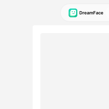
DreamFace
Yapay Zeka Araç
Avatar, video ve görüntü iç
zeka araçlarını keşfedin.
Galeri
Yapay zeka araçlarımızla o
muhteşem görsel efektleri 
yeniden oluşturun.
Fiyatlandırma
Yaratıcı ihtiyacınıza uygun
birini seçin.