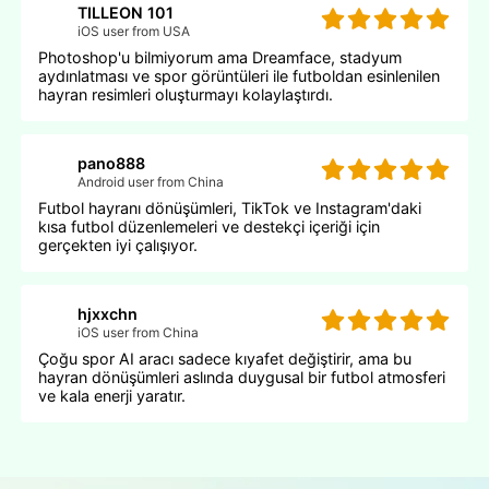
TILLEON 101
iOS user from USA
Photoshop'u bilmiyorum ama Dreamface, stadyum
aydınlatması ve spor görüntüleri ile futboldan esinlenilen
hayran resimleri oluşturmayı kolaylaştırdı.
pano888
Android user from China
Futbol hayranı dönüşümleri, TikTok ve Instagram'daki
kısa futbol düzenlemeleri ve destekçi içeriği için
gerçekten iyi çalışıyor.
hjxxchn
iOS user from China
Çoğu spor AI aracı sadece kıyafet değiştirir, ama bu
hayran dönüşümleri aslında duygusal bir futbol atmosferi
ve kala enerji yaratır.