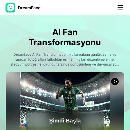
DreamFace
Yapay Zeka Araçları
AI Fan
Avatar Video
▼
Transformasyonu
AI Video
Dreamface AI Fan Transformation, kullanıcıların günlük selfie ve
▼
sıradan fotoğrafları futboldan esinlenmiş fan düzenlemelerine,
stadyum portresine, oyuncu tarzında dönüşümlere ve duygusal spor
anlarına dönüştürmelerine yardımcı olur.
Fotoğraf
▼
Diğer Araçlar
▼
Tüm araçları görüntüle
Şimdi Başla
Şablonlar