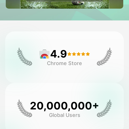
Avatar Video
▼
AI Video
▼
Fotoğraf
▼
4.9
Diğer Araçlar
▼
Chrome Store
Tüm şablonları görüntüle
Galeri
20,000,000+
Global Users
Blog