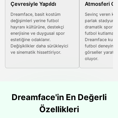
Çevresiyle Yapıldı
Atmosferi Ol
Dreamface, basit kostüm
Sevinç veren kal
değişimleri yerine futbol
parlak stadyum 
hayranı kültürüne, destekçi
dramatik spor d
enerjisine ve duygusal spor
futbol kutlamalar
estetiğine odaklanır.
Dreamface kullan
Değişiklikler daha sürükleyici
futbol deneyimler
ve sinematik hissettiriyor.
görseller yaratm
oluyor.
Dreamface'in En Değerli
Özellikleri