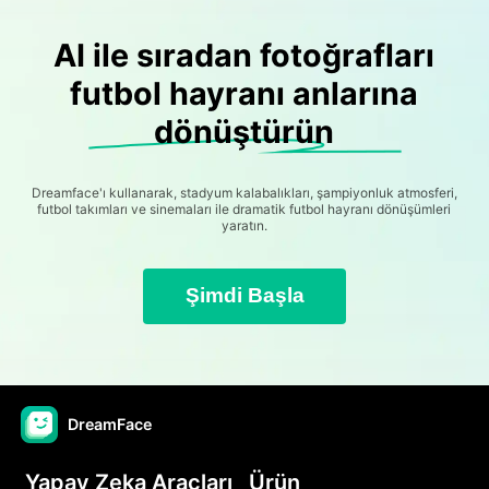
AI ile sıradan fotoğrafları
futbol hayranı anlarına
dönüştürün
Dreamface'ı kullanarak, stadyum kalabalıkları, şampiyonluk atmosferi,
futbol takımları ve sinemaları ile dramatik futbol hayranı dönüşümleri
yaratın.
Şimdi Başla
DreamFace
Yapay Zeka Araçları
Ürün