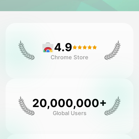
Avatar Video
▼
AI Video
▼
4.9
Fotoğraf
▼
Chrome Store
Diğer Araçlar
▼
Tüm şablonları görüntüle
20,000,000+
Galeri
Global Users
Blog