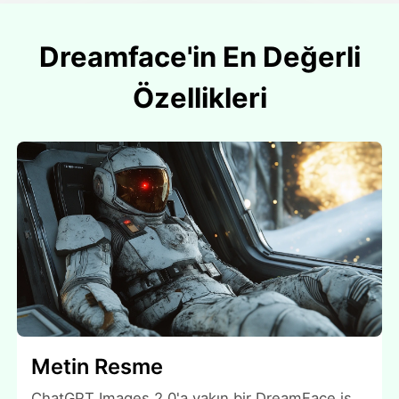
Dreamface'in En Değerli
Özellikleri
Metin Resme
ChatGPT Images 2.0'a yakın bir DreamFace iş