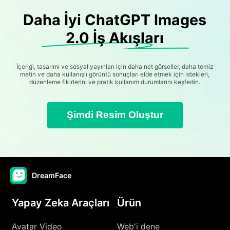
Daha İyi ChatGPT Images
2.0 İş Akışları
İçeriği, tasarımı ve sosyal yayınları için daha net görseller, daha temiz
metin ve daha kullanışlı görüntü sonuçları elde etmek için istekleri,
düzenleme fikirlerini ve pratik kullanım durumlarını keşfedin.
Şimdi Resim Oluştur
DreamFace
Yapay Zeka Araçları
Ürün
Avatar Video
Web'i dene