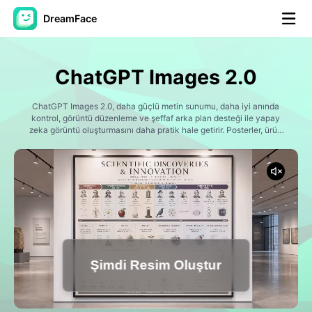
DreamFace
Yapay Zeka Araçları
ChatGPT Images 2.0
Avatar Video
▼
ChatGPT Images 2.0, daha güçlü metin sunumu, daha iyi anında
kontrol, görüntü düzenleme ve şeffaf arka plan desteği ile yapay
AI Video
zeka görüntü oluşturmasını daha pratik hale getirir. Posterler, ürün
▼
resimleri, reklamlar, sosyal grafikler, çalışmaları ve hızlı görsel
konseptler için kullanın.
Fotoğraf
▼
Diğer Araçlar
▼
Tüm araçları görüntüle
Şimdi Resim Oluştur
Şablonlar