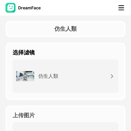
DreamFace
人工智慧工具
仿生人類
頭像視頻
▼
选择滤镜
AI視頻
▼
AI照片
▼
仿生人類
其他工具
▼
查看所有工具
上传图片
模板