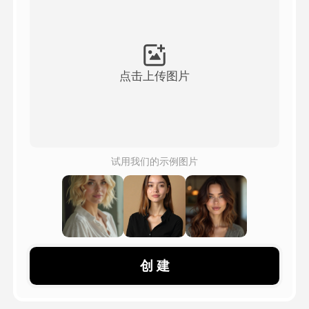
頭像視頻
▼
AI視頻
▼
点击上传图片
AI照片
▼
其他工具
▼
试用我们的示例图片
查看所有模板
圖庫
创 建
部落格