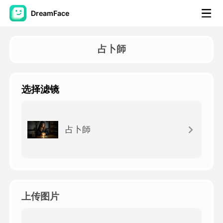
DreamFace
人工智慧工具
占卜師
頭像視頻
▼
选择滤镜
AI視頻
▼
AI照片
▼
占卜師
其他工具
▼
查看所有工具
上传图片
模板