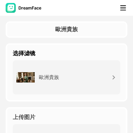
DreamFace
人工智慧工具
歐洲貴族
頭像視頻
▼
选择滤镜
AI視頻
▼
AI照片
▼
歐洲貴族
其他工具
▼
查看所有工具
上传图片
模板