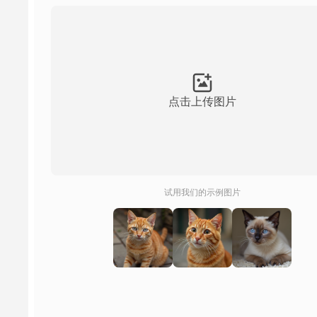
点击上传图片
试用我们的示例图片