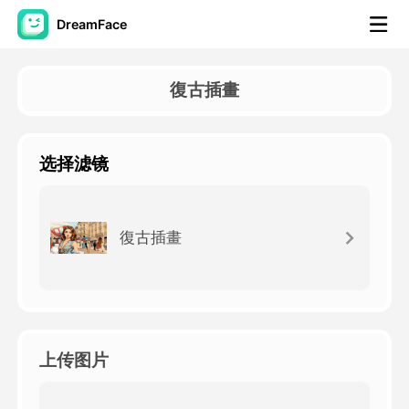
DreamFace
人工智慧工具
復古插畫
頭像視頻
▼
选择滤镜
AI視頻
▼
AI照片
▼
復古插畫
其他工具
▼
查看所有工具
上传图片
模板