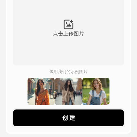
頭像視頻
▼
AI視頻
▼
点击上传图片
AI照片
▼
其他工具
▼
试用我们的示例图片
查看所有模板
圖庫
创 建
部落格