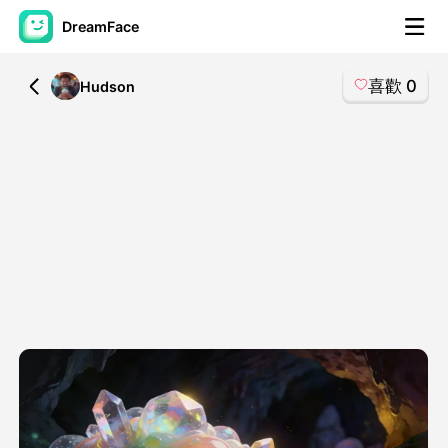
DreamFace
喜歡
0
All
Hudson
人工智慧工具
頭像視頻
▼
AI視頻
▼
AI照片
▼
其他工具
▼
查看所有工具
模板