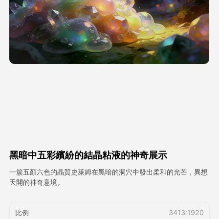
頭像視頻
▼
AI視頻
▼
AI照片
▼
其他工具
▼
查看所有模板
黑暗中五彩繽紛的結晶粘液的神奇展示
圖庫
一簇五顏六色的晶質史萊姆在黑暗的洞穴中發出柔和的光芒，異想
天開的神奇意境。
部落格
比例
3413:1920