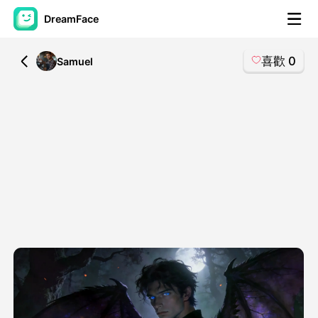
DreamFace
喜歡
0
All
Samuel
人工智慧工具
頭像視頻
▼
AI視頻
▼
AI照片
▼
其他工具
▼
查看所有工具
模板