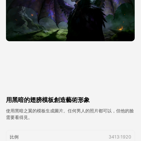
頭像視頻
▼
AI視頻
▼
AI照片
▼
其他工具
▼
查看所有模板
用黑暗的翅膀模板創造藝術形象
圖庫
使用黑暗之翼的模板生成圖片。任何男人的照片都可以，但他的臉
需要看得見。
部落格
比例
3413:1920