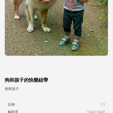
頭像視頻
▼
AI視頻
▼
AI照片
▼
其他工具
▼
查看所有模板
狗和孩子的快樂紐帶
圖庫
狗和孩子
比例
1:1
部落格
解析度
1440:1440