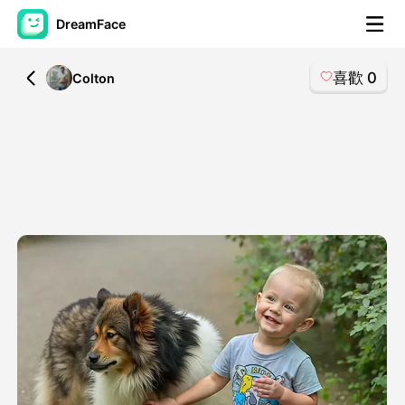
DreamFace
喜歡
0
All
Colton
人工智慧工具
頭像視頻
▼
AI視頻
▼
AI照片
▼
其他工具
▼
查看所有工具
模板