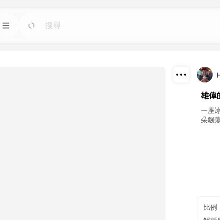
模板
前往
前往
圖像人工智慧工具；
使用適用於任何需求的現成設計快速啟動項目。
部落格
前往
前往
下載
雄偉
智慧工具製作的精彩
閱讀 Dreamface AI 創意科技的見解、更新和技
巧。
分享
一座
朵飄
API
前往
前往
計劃。
輕鬆將我們的人工智慧功能集成到您自己的應用
程式中。
比例