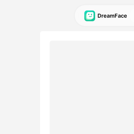
DreamFace
人工智慧工具
探索最強大的頭像、影片和
圖庫
發現並重現使用我們的人工
視覺效果。
定價
選擇符合您創意需求的靈活