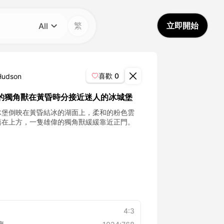
繁
立即開始
All
分類
All
喜歡
0
Hudson
Avatar Video
的獨角獸在黃昏時分接近迷人的冰城堡
冰堡倒映在黃昏結冰的湖面上，柔和的粉色雲
Pet Video
蕩在上方，一隻雄偉的獨角獸緩緩靠近正門。
AI Video
AI Photo
Trendy Template
4:3