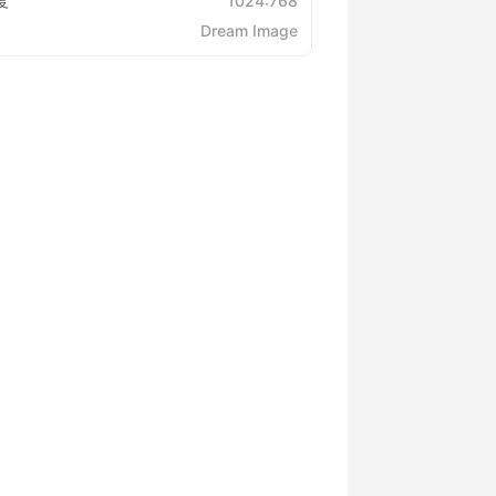
度
1024:768
Dream Image