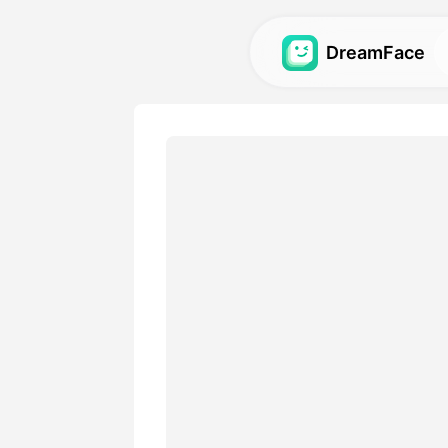
DreamFace
人工智慧工具
探索最強大的頭像、影片和
圖庫
發現並重現使用我們的人工
視覺效果。
定價
選擇符合您創意需求的靈活