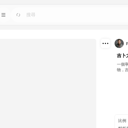
模板
前往
前往
圖像人工智慧工具；
使用適用於任何需求的現成設計快速啟動項目。
部落格
前往
前往
下載
吉卜
智慧工具製作的精彩
閱讀 Dreamface AI 創意科技的見解、更新和技
巧。
分享
一個
物，
API
前往
前往
計劃。
輕鬆將我們的人工智慧功能集成到您自己的應用
程式中。
比例