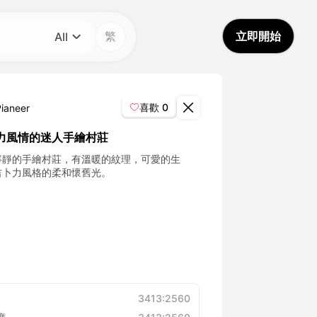
繁
立即開始
All
分類
All
喜歡
0
Pianeer
Avatar Video
力風情的迷人手繪村莊
寧靜的手繪村莊，有溫暖的紋理，可愛的生
Pet Video
吉卜力風格的柔和懷舊光。
AI Video
AI Photo
Trendy Template
3413:2560