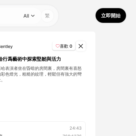
繁
立即開始
All
分類
All
喜歡
0
Bentley
Avatar Video
哈行爲藝術中探索堅韌與活力
嘻哈表演者坐在昏暗的房間裏，房間裏有喜怒
Pet Video
的彩色燈光，粗糙的紋理，輕鬆但有強大的彎
量。
AI Video
AI Photo
Trendy Template
24:43