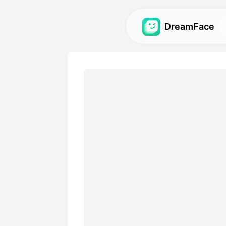
DreamFace
人工智慧工具
探索最強大的頭像、影片和
圖庫
發現並重現使用我們的人工
視覺效果。
定價
選擇符合您創意需求的靈活