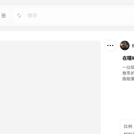
模板
前往
前往
圖像人工智慧工具；
使用適用於任何需求的現成設計快速啟動項目。
部落格
前往
前往
下載
在嘻
智慧工具製作的精彩
閱讀 Dreamface AI 創意科技的見解、更新和技
巧。
分享
一位
無常
曲能
API
前往
前往
計劃。
輕鬆將我們的人工智慧功能集成到您自己的應用
程式中。
比例