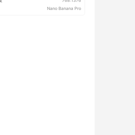
度
768:1376
Nano Banana Pro