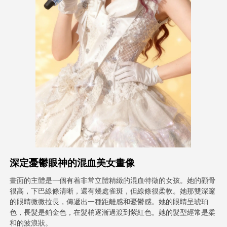
頭像視頻
▼
AI視頻
▼
AI照片
▼
其他工具
▼
查看所有模板
深定憂鬱眼神的混血美女畫像
圖庫
畫面的主體是一個有着非常立體精緻的混血特徵的女孩。她的顴骨
很高，下巴線條清晰，還有幾處雀斑，但線條很柔軟。她那雙深邃
的眼睛微微拉長，傳遞出一種距離感和憂鬱感。她的眼睛呈琥珀
部落格
色，長髮是鉑金色，在髮梢逐漸過渡到紫紅色。她的髮型經常是柔
和的波浪狀。