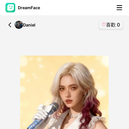
DreamFace
喜歡
0
All
Daniel
人工智慧工具
頭像視頻
▼
AI視頻
▼
AI照片
▼
其他工具
▼
查看所有工具
模板