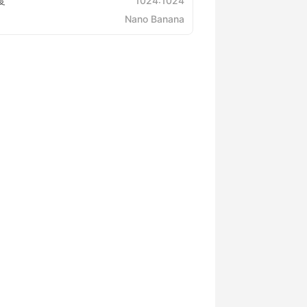
度
1024:1024
Nano Banana