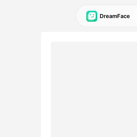
DreamFace
人工智慧工具
探索最強大的頭像、影片和
圖庫
發現並重現使用我們的人工
視覺效果。
定價
選擇符合您創意需求的靈活