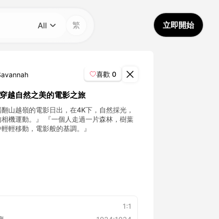
繁
立即開始
All
分類
All
喜歡
0
Savannah
Avatar Video
中穿越自然之美的電影之旅
場翻山越嶺的電影日出，在4K下，自然採光，
Pet Video
的相機運動。』 『一個人走過一片森林，樹葉
中輕輕移動，電影般的基調。』
AI Video
AI Photo
Trendy Template
1:1