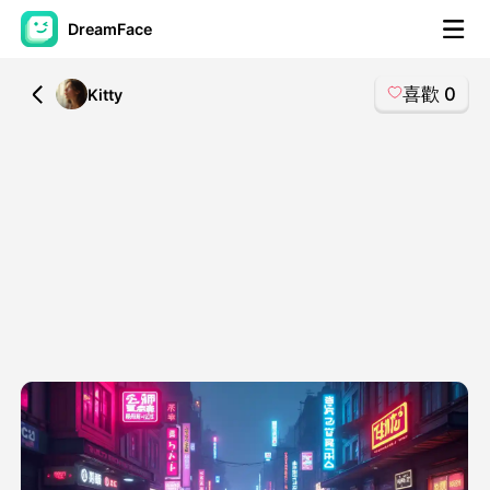
DreamFace
喜歡
0
All
Kitty
人工智慧工具
頭像視頻
▼
AI視頻
▼
AI照片
▼
其他工具
▼
查看所有工具
模板