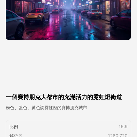
頭像視頻
▼
AI視頻
▼
AI照片
▼
其他工具
▼
查看所有模板
一個賽博朋克大都市的充滿活力的霓虹燈街道
圖庫
粉色、藍色、黃色調霓虹燈的賽博朋克城市
比例
16:9
部落格
解析度
1280:720