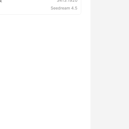
度
3413:1920
Seedream 4.5