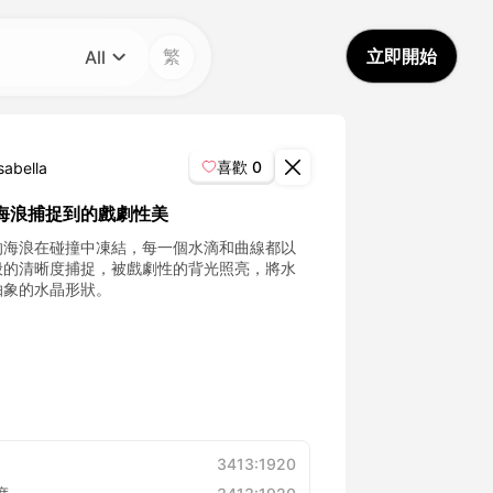
繁
立即開始
All
分類
All
喜歡
0
sabella
Avatar Video
海浪捕捉到的戲劇性美
的海浪在碰撞中凍結，每一個水滴和曲線都以
Pet Video
般的清晰度捕捉，被戲劇性的背光照亮，將水
抽象的水晶形狀。
AI Video
AI Photo
Trendy Template
3413:1920