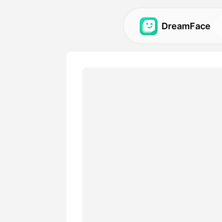
DreamFace
人工智慧工具
探索最強大的頭像、影片和
圖庫
發現並重現使用我們的人工
視覺效果。
定價
選擇符合您創意需求的靈活