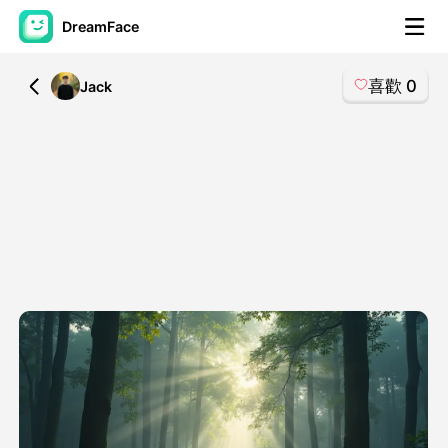
DreamFace
喜歡
0
All
Jack
人工智慧工具
頭像視頻
▼
AI視頻
▼
AI照片
▼
其他工具
▼
查看所有工具
模板