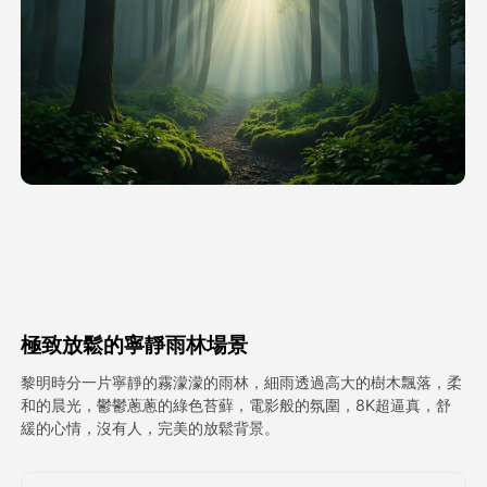
頭像視頻
▼
AI視頻
▼
AI照片
▼
其他工具
▼
查看所有模板
極致放鬆的寧靜雨林場景
圖庫
黎明時分一片寧靜的霧濛濛的雨林，細雨透過高大的樹木飄落，柔
和的晨光，鬱鬱蔥蔥的綠色苔蘚，電影般的氛圍，8K超逼真，舒
緩的心情，沒有人，完美的放鬆背景。
部落格