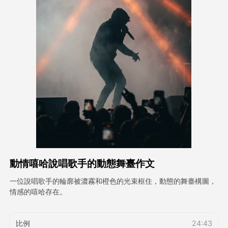
頭像視頻
▼
AI視頻
▼
AI照片
▼
其他工具
▼
查看所有模板
動情嘻哈說唱歌手的動態舞臺作文
圖庫
一位說唱歌手的輪廓被濃霧和橙色的光束框住，動態的舞臺構圖，
情感的嘻哈存在。
部落格
比例
24:43