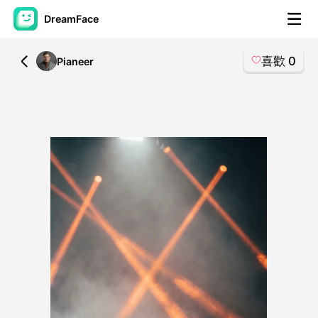
DreamFace
喜歡
0
All
Pianeer
人工智慧工具
頭像視頻
▼
AI視頻
▼
AI照片
▼
其他工具
▼
查看所有工具
模板