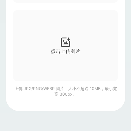
頭像視頻
▼
AI視頻
▼
AI照片
▼
点击上传图片
其他工具
▼
查看所有模板
上傳 JPG/PNG/WEBP 圖片，大小不超過 10MB，最小寬
高 300px。
圖庫
部落格