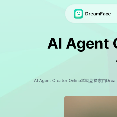
DreamFace
頭像視頻
頭像視頻
AI Agent 
視頻脣形同步
頭像視頻
Hot
Hot
照片嘴脣同步
視訊生成器
New
Ne
寵物嘴脣同步
寵物影片
Hot
動作跟隨
寶貝播客
New
AI Agent Creator Online幫助您
夢幻頭像3.0
動作跟隨