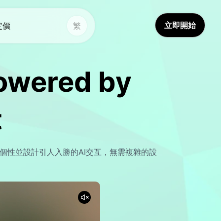
立即開始
定價
繁
其他工具
其他工具
Powered by
聲音克隆
語音克隆
Hot
Hot
影片翻譯
換臉
New
t
換臉影片
影片翻譯
New
視頻增強器
AI聲音
擬角色、定製個性並設計引人入勝的AI交互，無需複雜的設
文字轉語音
一生影片故事
New