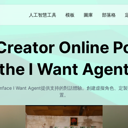
人工智慧工具
模板
圖庫
部落格
AI視頻
AI視頻
AI照片
AI照片
Creator Online 
AI視頻生成器
AI接吻
生日照片
文字到圖像
Hot
Hot
Hot
Hot
圖像到視頻
AI擁抱
結婚照片
AI過濾器
w
Hot
New
the I Want Agen
文字轉視頻
AI復活
ID照片
背景去除劑
New
視頻增強
身體扭動
去除水印
照片增強器
New
New
探索由Dreamface I Want Agent提供支持的對話體驗。創建虛
水印去除
夢幻金魚
置。
老照片修復
AI圖像檢測器
New
New