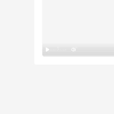
--:-- / --:--