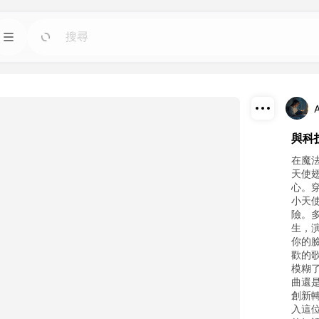
模板
前往
前往
圖像人工智慧工具；
使用適用於任何需求的現成設計快速啟動項目。
部落格
前往
前往
下載
與科
智慧工具製作的精彩
閱讀 Dreamface AI 創意科技的見解、更新和技
巧。
分享
在魔
天使
心。
API
前往
前往
小天
計劃。
輕鬆將我們的人工智慧功能集成到您自己的應用
險。
程式中。
生，
你的
歡的
模糊
曲還
創新
入這