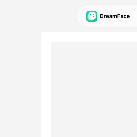
DreamFace
人工智慧工具
探索最強大的頭像、影片和
圖庫
發現並重現使用我們的人工
視覺效果。
定價
選擇符合您創意需求的靈活