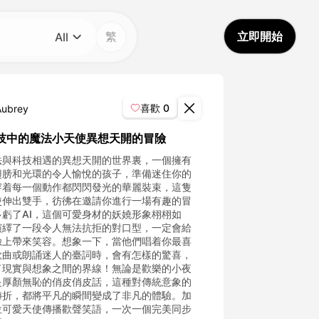
繁
立即開始
All
分類
All
喜歡
0
Aubrey
Avatar Video
技中的魔法小天使異想天開的冒險
法與科技相遇的異想天開的世界裏，一個擁有
Pet Video
翅膀和光環的令人愉悅的孩子，準備迷住你的
穿着每一個動作都閃閃發光的華麗裝束，這隻
使伸出雙手，彷彿在邀請你進行一場有趣的冒
AI Video
多虧了AI，這個可愛身材的妖嬈形象栩栩如
演繹了一段令人無法抗拒的對口型，一定會給
臉上帶來笑容。想象一下，當他們唱着你最喜
AI Photo
歌曲或朗誦迷人的臺詞時，會有怎樣的驚喜，
了現實與想象之間的界線！無論是歡樂的小夜
是厚顏無恥的俏皮俏皮話，這種對傳統意象的
Trendy Template
轉折，都將平凡的瞬間變成了非凡的體驗。加
位可愛天使傳播歡聲笑語，一次一個完美同步