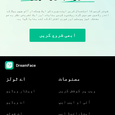
شیئر کرسپ کا استعمال کریں اپنے چہرے کو ایک چمکدار آلو چپس بیگ کے
اندر رکھیں جس میں گرم روشنی، کرسی بناوٹ، اور ایک تفریحی نظر ہے جو
مضحکہ خیز پوسٹس اور فوری اشتراک کے لئے بنایا گیا ہے۔
ابھی شروع کریں
DreamFace
مصنوعات
اے ٹولز
ویب پر کوشش کریں
اویٹار ویڈیو
آئی او ایس ایپ
اے ویڈیو
اینڈرائیڈ ایپ
اے فوٹو