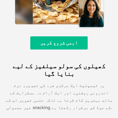
ابھی شروع کریں
کھیلوں کی سولو سیلفیز کے لیے
بنایا گیا
یہ ٹیمپلیٹ ایک مرکزی فرد کی تصویر، نرم
اندرونی روشنی، اور ایک آرام دہ مسکراہٹ کے
ساتھ بہترین کام کرتا ہے تاکہ حتمی تصویر اس کے
غیر معمولی snacking کے موڈ کو برقرار رکھتا ہے.