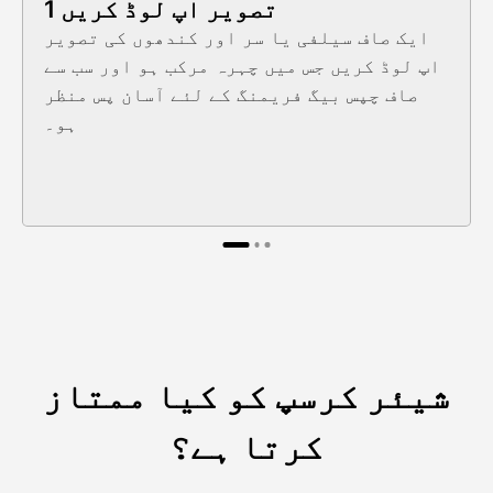
1 تصویر اپ لوڈ کریں
ایک صاف سیلفی یا سر اور کندھوں کی تصویر
اپ لوڈ کریں جس میں چہرہ مرکب ہو اور سب سے
صاف چپس بیگ فریمنگ کے لئے آسان پس منظر
ہو۔
شیئر کرسپ کو کیا ممتاز
کرتا ہے؟