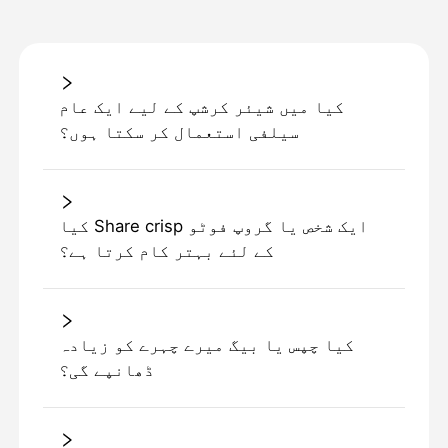
کیا میں شیئر کرشپ کے لیے ایک عام
سیلفی استعمال کر سکتا ہوں؟
کیا Share crisp ایک شخص یا گروپ فوٹو
کے لئے بہتر کام کرتا ہے؟
کیا چپس یا بیگ میرے چہرے کو زیادہ
ڈھانپے گی؟