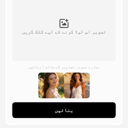
اویٹار ویڈیو
▼
اے ویڈیو
▼
تصویر اپ لوڈ کرنے کے لیے کلک کریں
اے فوٹو
▼
دیگر اوزار
▼
ہمارے نمونہ تصاویر کے ساتھ آزمائیں
تمام ٹیمپلیٹس دیکھیں
گیلری
بنائیں
بلاگ