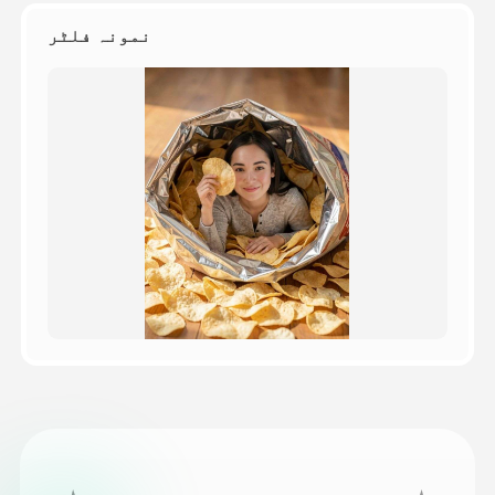
نمونہ فلٹر
قیمتوں کی فہرست
API