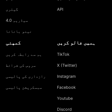
API
گیلری
سیڈریم 4.0
نینو بانانا
ہمیں فالو کریں
کمپنی
TikTok
ہم سے رابطہ کریں
X (Twitter)
سروس کی شرائط
Instagram
رازداری کی پالیسی
Facebook
سبسکرپشن پالیسی
Youtube
Discord