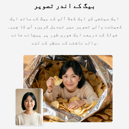
بیگ کے اندر تصویر
ایک سیلفی کو ایک کھلا آلو کے بیگ کے ساتھ ایک
کھیلنے والی تصویر میں تبدیل کریں، آپ کا چہرہ
فولڈ کے ذریعے ایک فوری طور پر پہچانے جانے
والے ناشتے کے منظر کے لئے.