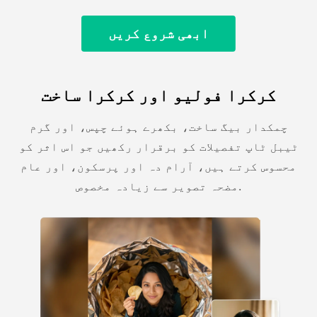
ابھی شروع کریں
کرکرا فولیو اور کرکرا ساخت
چمکدار بیگ ساخت، بکھرے ہوئے چپس، اور گرم
ٹیبل ٹاپ تفصیلات کو برقرار رکھیں جو اس اثر کو
محسوس کرتے ہیں، آرام دہ اور پرسکون، اور عام
مضحہ تصویر سے زیادہ مخصوص.