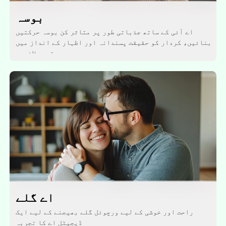
بوسہ
اے آئی کے ساتھ جذباتی طور پر متاثر کن بوسہ حرکتیں
بنائیں، کردار کو حقیقت پسندانہ اور اظہار کے انداز میں
قریب لائیں۔
اے گلے
راحت اور خوشی کے لیے ورچوئل گلے بھیجنے کے لیے ایک
ڈیجیٹل اے کا تجربہ