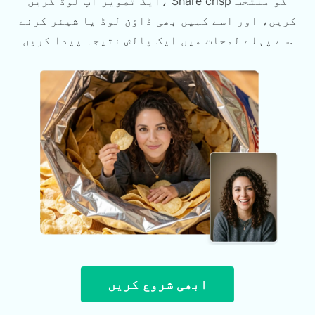
ایک تصویر اپ لوڈ کریں، Share crisp کو منتخب
کریں، اور اسے کہیں بھی ڈاؤن لوڈ یا شیئر کرنے
سے پہلے لمحات میں ایک پالش نتیجہ پیدا کریں.
ابھی شروع کریں