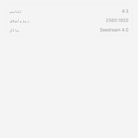
4:3
تناسب
قیمتوں کی فہرست
2560:1920
ریزولوشن
Seedream 4.0
ماڈل
API