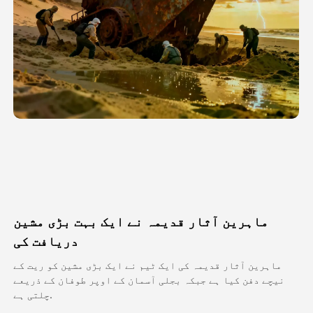
اویٹار ویڈیو
▼
اے ویڈیو
▼
اے فوٹو
▼
دیگر اوزار
▼
تمام ٹیمپلیٹس دیکھیں
ماہرین آثار قدیمہ نے ایک بہت بڑی مشین
گیلری
دریافت کی
ماہرین آثار قدیمہ کی ایک ٹیم نے ایک بڑی مشین کو ریت کے
نیچے دفن کیا ہے جبکہ بجلی آسمان کے اوپر طوفان کے ذریعے
بلاگ
چلتی ہے.