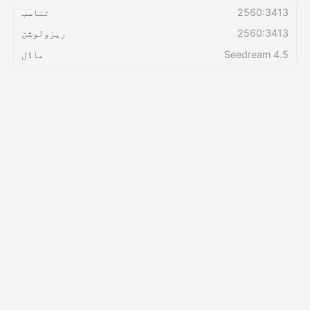
2560:3413
تناسب
2560:3413
ریزولوشن
قیمتوں کی فہرست
Seedream 4.5
ماڈل
API