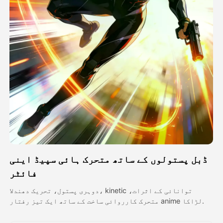
اویٹار ویڈیو
▼
اے ویڈیو
▼
اے فوٹو
▼
دیگر اوزار
▼
تمام ٹیمپلیٹس دیکھیں
ڈبل پستولوں کے ساتھ متحرک ہائی سپیڈ اینی
گیلری
فائٹر
دوہری پستول، تحریک دھندلا، kinetic توانائی کے اثرات،
متحرک کارروائی ساخت کے ساتھ ایک تیز رفتار anime لڑاکا.
بلاگ