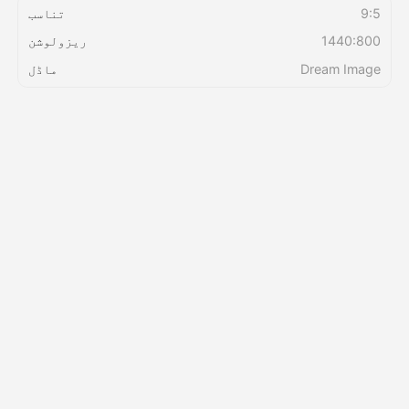
9:5
تناسب
1440:800
ریزولوشن
قیمتوں کی فہرست
Dream Image
ماڈل
API