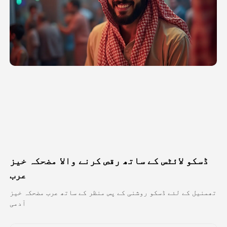
اویٹار ویڈیو
▼
اے ویڈیو
▼
اے فوٹو
▼
دیگر اوزار
▼
تمام ٹیمپلیٹس دیکھیں
ڈسکو لائٹس کے ساتھ رقص کرنے والا مضحکہ خیز
گیلری
عرب
تھمنیل کے لئے ڈسکو روشنی کے پس منظر کے ساتھ عرب مضحکہ خیز
آدمی
بلاگ