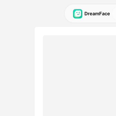
DreamFace
نوعی ذہانت کے
اوزار
و اور امیجز کے لیے سب سے
ہانت کے اوزار تلاش کریں؛
گیلری
ہانت کے اوزار کا استعمال
نائے گئے حیرت انگیز بصری
افت کریں اور دوبارہ تیار
کریں۔
متوں کی فہرست
ضروریات کے مطابق لچکدار
والا ایک پلان منتخب کریں۔