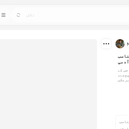
مص
ٹیمپلیٹس
جاؤ
جاؤ
کسی بھی ضرورت کے لیے تیار ڈیزائنز کا
استعمال کرتے ہوئے پروجیکٹس کو جلدی سے
اواتار، ویڈی
شروع کریں۔
طاقتور مصنوعی ذ
ڈاؤن لوڈ
ناسب
بلاگ
جاؤ
جاؤ
آدمی
شئیر
ڈریم فیس AI تخلیقی ٹیکنالوجی کے بصیرت، اپ
ہمارے مصنوعی ذ
جس کے
ڈیٹس اور ٹپس پڑھیں۔
کرتے ہوئے ب
یچھے،
اثرات کو دری
API
قی
جاؤ
جاؤ
ہماری مصنوعی ذہانت کی صلاحیتوں کو اپنی
اپنے تخلیقی 
ایپلی کیشنز میں آسانی سے ضم کریں۔
اختیارات 
ناسب
لوشن