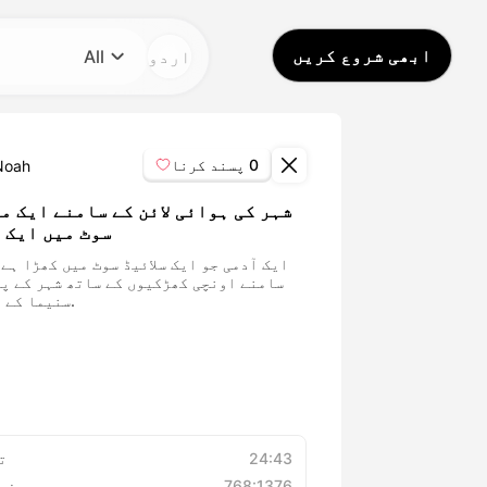
ابھی شروع کریں
اردو
All
زمرہ
All
0
پسند کرنا
Noah
Avatar Video
شہر کی ہوائی لائن کے سامنے ایک م
سوٹ میں ایک 
Pet Video
ایک آدمی جو ایک سلائیڈ سوٹ میں کھڑا ہے 
سامنے اونچی کھڑکیوں کے ساتھ شہر کے پ
سنیما کے برعکس.
AI Video
AI Photo
Trendy Template
24:43
ت
768:1376
ریزو