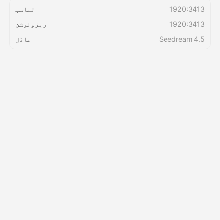
1920:3413
تناسب
1920:3413
ریزولوشن
قیمتوں کی فہرست
Seedream 4.5
ماڈل
API