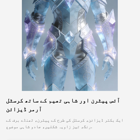
اویٹار ویڈیو
▼
اے ویڈیو
▼
اے فوٹو
▼
دیگر اوزار
▼
تمام ٹیمپلیٹس دیکھیں
آئس پیٹرن اور شاہی تھیم کے ساتھ کرسٹل
گیلری
آرمر ڈیزائن
ایک بکتر ڈیزائن، کرسٹل کی طرح کے پیٹرن، ٹھنڈے برف کے
رنگ، تیز زاویہ شکلیں، جادو شاہی موضوع.
بلاگ