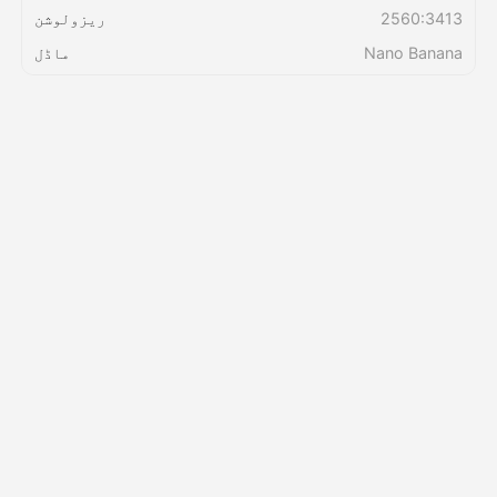
2560:3413
ریزولوشن
Nano Banana
ماڈل
قیمتوں کی فہرست
API