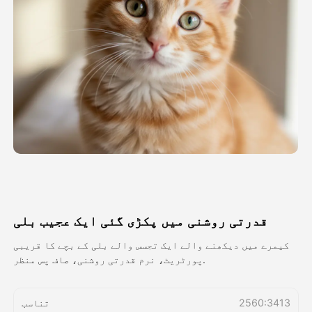
اویٹار ویڈیو
▼
اے ویڈیو
▼
اے فوٹو
▼
دیگر اوزار
▼
تمام ٹیمپلیٹس دیکھیں
قدرتی روشنی میں پکڑی گئی ایک عجیب بلی
گیلری
کیمرے میں دیکھنے والے ایک تجسس والے بلی کے بچے کا قریبی
پورٹریٹ، نرم قدرتی روشنی، صاف پس منظر.
بلاگ
2560:3413
تناسب