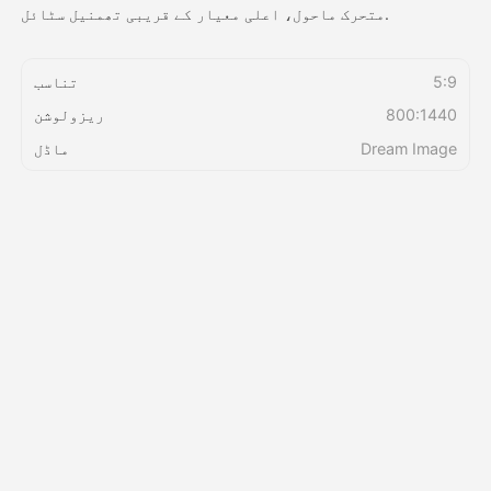
متحرک ماحول، اعلی معیار کے قریبی تھمنیل سٹائل.
قیمتوں کی فہرست
5:9
تناسب
800:1440
ریزولوشن
API
Dream Image
ماڈل