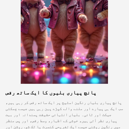
اویٹار ویڈیو
▼
اے ویڈیو
▼
اے فوٹو
▼
دیگر اوزار
▼
تمام ٹیمپلیٹس دیکھیں
پانچ پیاری بلیوں کا ایک ساتھ رقص
گیلری
پانچ پیاری بلیاں رنگین اسٹیج پر ایک ساتھ رقص کر رہی ہیں،
سب ایک ہی پیارے اور ملنے والے کپڑے پہن رہی ہیں جیسے چمکتی
جیکٹ اور ٹائی۔ بلیاں انتہائی حقیقت پسندانہ اور بہت
بلاگ
پیاری نظر آتی ہیں، خوشی کے اظہار، وسط رقص، اور پس منظر
میں رنگین روشنی جیسے ایک تفریحی کنسرٹ یا ٹک شو. روشن اور